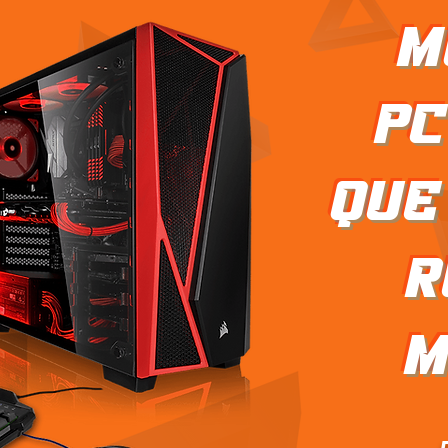
m
pc
que
r
m