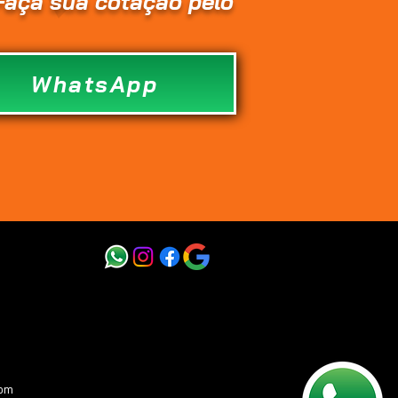
Faça sua cotação pelo
WhatsApp
om