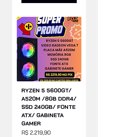
RYZEN 5 5600GT/
A520M /8GB DDR4/
SSD 240GB/ FONTE
ATX/ GABINETA
GAMER
Preço
R$ 2.219,90