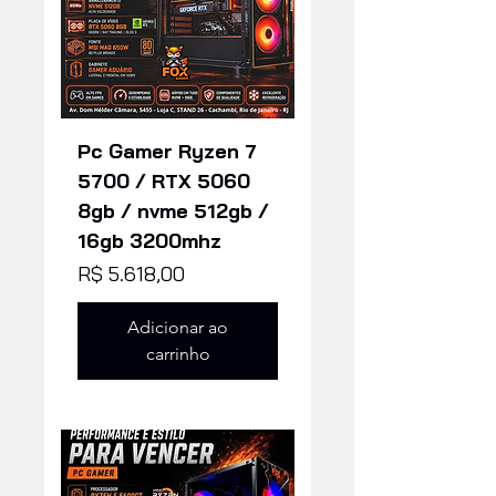
Pc Gamer Ryzen 7
5700 / RTX 5060
8gb / nvme 512gb /
16gb 3200mhz
Preço
R$ 5.618,00
Adicionar ao
carrinho