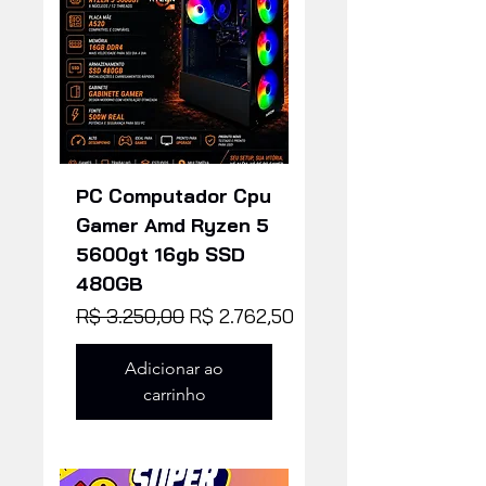
PC Computador Cpu
Gamer Amd Ryzen 5
5600gt 16gb SSD
480GB
Preço normal
Preço promocional
R$ 3.250,00
R$ 2.762,50
Adicionar ao
carrinho