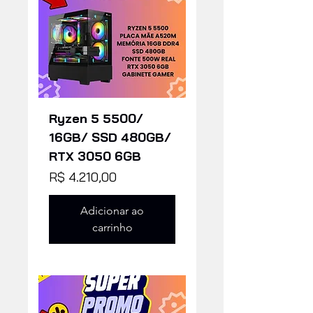
Ryzen 5 5500/
16GB/ SSD 480GB/
RTX 3050 6GB
Preço
R$ 4.210,00
Adicionar ao
carrinho