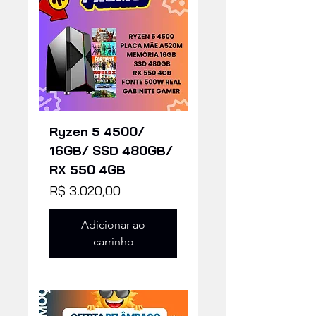
Ryzen 5 4500/
16GB/ SSD 480GB/
RX 550 4GB
Preço
R$ 3.020,00
Adicionar ao
carrinho