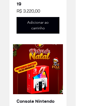
19
Preço
R$ 3.220,00
Adicionar ao
carrinho
Console Nintendo