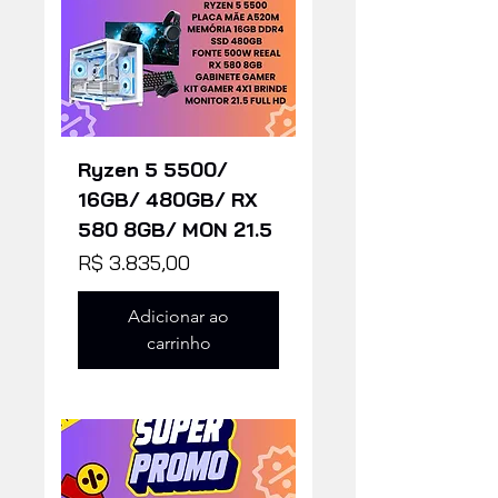
Ryzen 5 5500/
16GB/ 480GB/ RX
580 8GB/ MON 21.5
Preço
R$ 3.835,00
Adicionar ao
carrinho