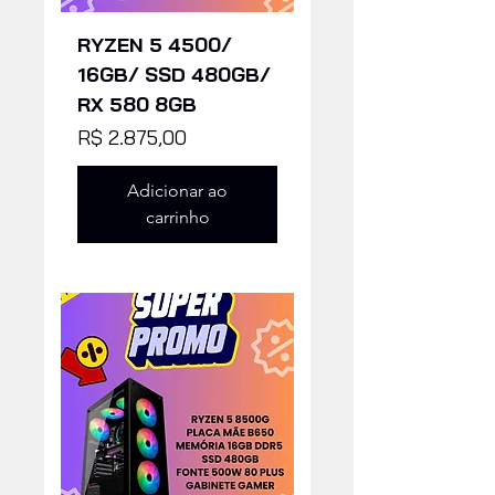
RYZEN 5 4500/
16GB/ SSD 480GB/
RX 580 8GB
Preço
R$ 2.875,00
Adicionar ao
carrinho