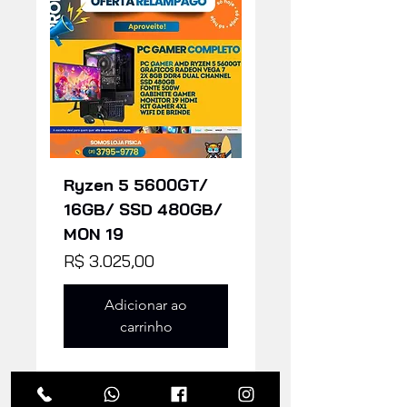
Ryzen 5 5600GT/
16GB/ SSD 480GB/
MON 19
Preço
R$ 3.025,00
Adicionar ao
carrinho