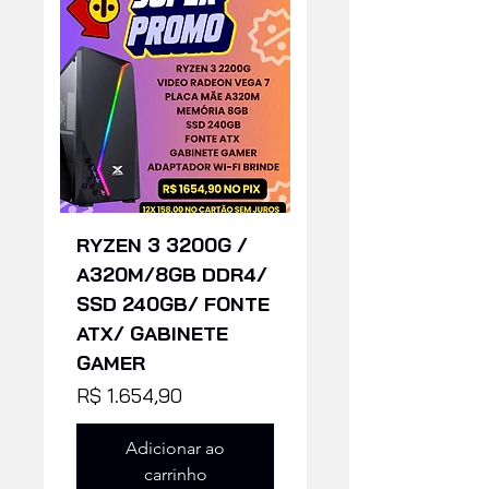
RYZEN 3 3200G /
A320M/8GB DDR4/
SSD 240GB/ FONTE
ATX/ GABINETE
GAMER
Preço
R$ 1.654,90
Adicionar ao
carrinho