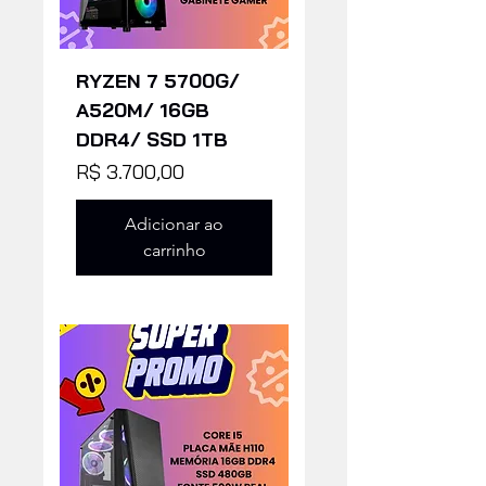
RYZEN 7 5700G/
A520M/ 16GB
DDR4/ SSD 1TB
Preço
R$ 3.700,00
Adicionar ao
carrinho