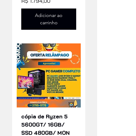
Preço
R$ 1.794,00
Adicionar ao
carrinho
cópia de Ryzen 5
5600GT/ 16GB/
SSD 480GB/ MON