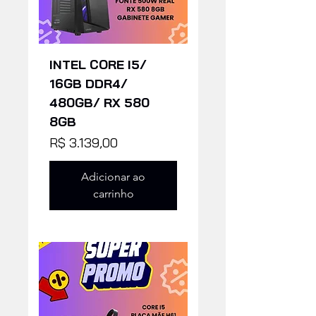
INTEL CORE I5/
16GB DDR4/
480GB/ RX 580
8GB
Preço
R$ 3.139,00
Adicionar ao
carrinho