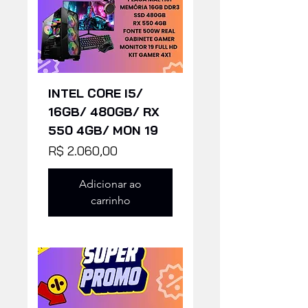
INTEL CORE I5/
16GB/ 480GB/ RX
550 4GB/ MON 19
Preço
R$ 2.060,00
Adicionar ao
carrinho