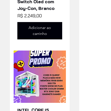
Switch Oled com
Joy-Con, Branco
Preço
R$ 2.249,00
Adicionar ao
carrinho
INTEL CORE I5