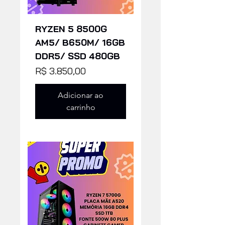
RYZEN 5 8500G
AM5/ B650M/ 16GB
DDR5/ SSD 480GB
Preço
R$ 3.850,00
Adicionar ao
carrinho