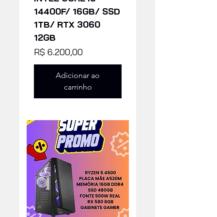
14400F/ 16GB/ SSD
1TB/ RTX 3060
12GB
Preço
R$ 6.200,00
Adicionar ao
carrinho