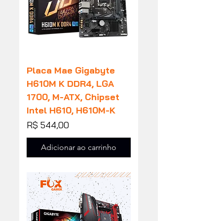
Placa Mae Gigabyte
H610M K DDR4, LGA
1700, M-ATX, Chipset
Intel H610, H610M-K
Preço
R$ 544,00
Adicionar ao carrinho