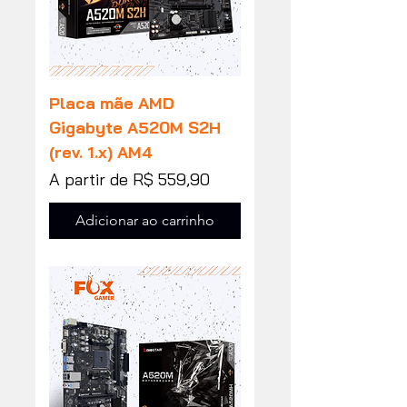
Placa mãe AMD
Gigabyte A520M S2H
(rev. 1.x) AM4
Preço promocional
A partir de
R$ 559,90
Adicionar ao carrinho