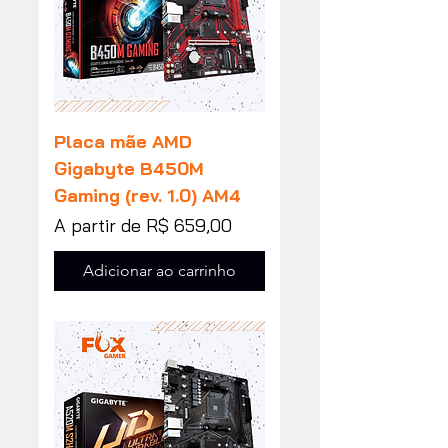
Placa mãe AMD
Gigabyte B450M
Gaming (rev. 1.0) AM4
Preço promocional
A partir de
R$ 659,00
Adicionar ao carrinho