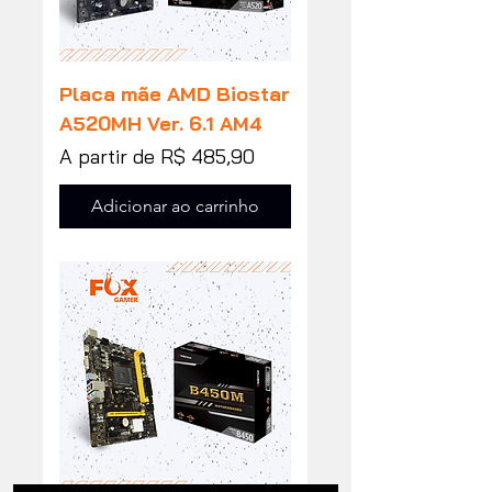
Placa mãe AMD Biostar
A520MH Ver. 6.1 AM4
Preço promocional
A partir de
R$ 485,90
Adicionar ao carrinho