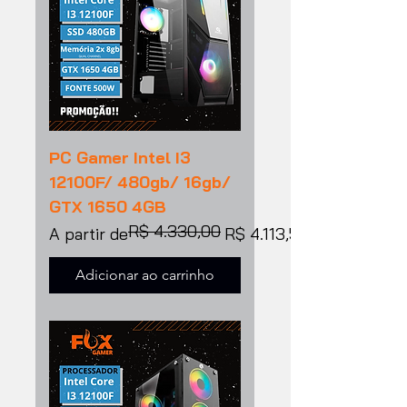
PC Gamer Intel I3
12100F/ 480gb/ 16gb/
GTX 1650 4GB
R$ 4.330,00
Preço normal
Preço promocional
A partir de
R$ 4.113,50
Adicionar ao carrinho