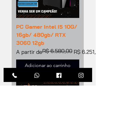
PC Gamer Intel I5 10G/
16gb/ 480gb/ RTX
3060 12gb
R$ 6.580,00
Preço normal
Preço promocional
A partir de
R$ 6.251,00
Adicionar ao carrinho