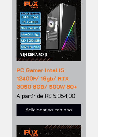
PC Gamer Intel I5
12400F/ 16gb/ RTX
3050 8GB/ 500W 80+
Preço promocional
A partir de
R$ 5.354,90
Adicionar ao carrinho