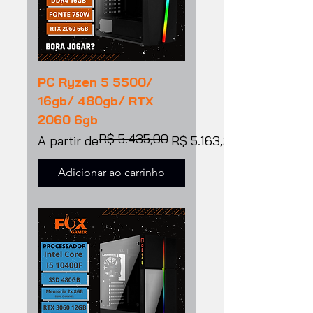
PC Ryzen 5 5500/
16gb/ 480gb/ RTX
2060 6gb
R$ 5.435,00
Preço normal
Preço promocional
A partir de
R$ 5.163,25
Adicionar ao carrinho