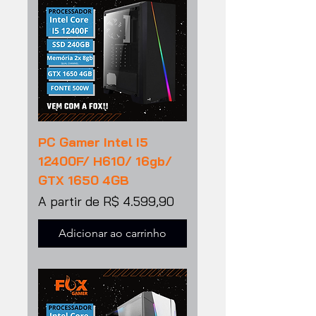
PC Gamer Intel I5
12400F/ H610/ 16gb/
GTX 1650 4GB
Preço promocional
A partir de
R$ 4.599,90
Adicionar ao carrinho