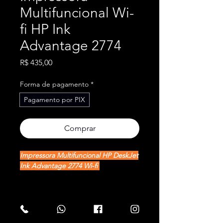
Multifuncional Wi-
fi HP Ink
Advantage 2774
Preço
R$ 435,00
Forma de pagamento
*
Pagamento por PIX
Comprar
Impressora Multifuncional HP DeskJet
Ink Advantage 2774 Wi-fi
Conectividade:
- Portas: 1 Hi-Speed USB 2.0
Garantia
- Capacidade sem fios: Wi-Fi
802.11a/b/g/n incorporado