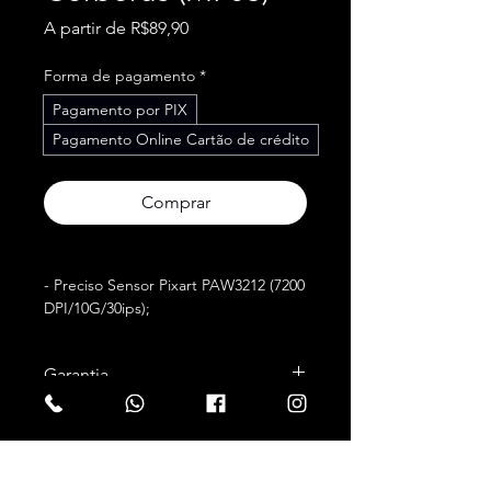
Preço
A partir de
R$89,90
promocional
Forma de pagamento
*
Pagamento por PIX
Pagamento Online Cartão de crédito
Comprar
- Preciso Sensor Pixart PAW3212 (7200
DPI/10G/30ips);
- Retroiluminação LED RGB;
- Polling Rate de 1000hz (Tempo de
Garantia
Resposta Ajustável via Software de
1/2/4/8ms);
3 meses
- Botão para Troca de DPI “On-The-
Fly“;
- 6 Botões Programáveis;