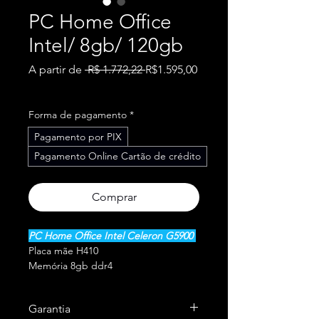
PC Home Office
Intel/ 8gb/ 120gb
Preço
A partir de
 R$ 1.772,22 
R$1.595,00
Preço
normal
promocional
Forma de pagamento
*
Pagamento por PIX
Pagamento Online Cartão de crédito
Comprar
PC Home Office Intel Celeron G5900
Placa mãe H410
Memória 8gb ddr4
SSD 120gb
Fonte ATX
Garantia
Gabinete ATX