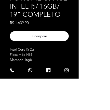
INTEL I5/ 16GB/
19" COMPLETO
Preço
R$ 1.609,90
Comprar
Intel Core I5 2g
Placa mãe H61
Memória 16gb
SSD 480gb
Fonte ATX
Gabinete ATX
Monitor LED 18.5" HDMI
Kit Teclado e Mouse
GOOD ENERGIES COMERCIO E SERVIÇOS DE INFORMATICA
Brinde: Caixa de som
LTDA
.
CNPJ:
34.151.963
/0001-08
Acompanha cabo de força
POLÍTICAS DA LOJA
Av Dom Helder Câmara, 5455 - STAND 24,