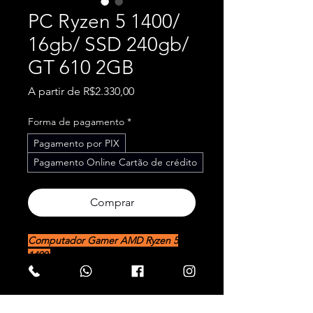
PC Ryzen 5 1400/
16gb/ SSD 240gb/
GT 610 2GB
Preço
A partir de
R$2.330,00
promocional
Forma de pagamento
*
Pagamento por PIX
Pagamento Online Cartão de crédito
Comprar
Computador Gamer AMD Ryzen 5
1400
AMD Ryzen 5 1400
Placa mãe A320
Memória 16gb DDR4 2666mhz