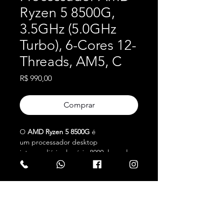
Ryzen 5 8500G,
3.5GHz (5.0GHz
Turbo), 6-Cores 12-
Threads, AM5, C
Preço
R$ 990,00
Comprar
O
AMD Ryzen 5 8500G
é
um processador desktop
intermediário da série 8000, lançado
em janeiro de 2024, que se destaca
por trazer gráficos integrados
potentes (Radeon 740M) e arquitetura
Zen 4/Zen 4C (6 núcleos, 12 threads).
Compatível com soquete AM5 e
GOOD ENERGIES COMERCIO E SERVIÇOS DE INFORMATICA
memórias DDR5, é ideal para PCs
LTDA
.